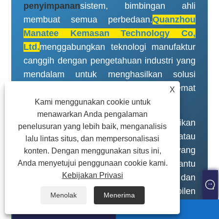
penyimpanan
sistem, bimbingan ahli
membuat semua perbedaan.
Quanzhou
Manatee Kemasan Technology Co,
Ltd.
menggabungkan teknologi manufaktur
canggih dengan pengetahuan industri yang
mendalam untuk menghasilkan solusi
pengemasan yang tahan lama, hemat
X
biaya, dan disesuaikan secara tepat.
Kami menggunakan cookie untuk
menawarkan Anda pengalaman
Kontak
kita hari ini
untuk mendiskusikan
penelusuran yang lebih baik, menganalisis
kebutuhan Anda, meminta sampel, atau
lalu lintas situs, dan mempersonalisasi
mendapatkan penawaran harga yang
konten. Dengan menggunakan situs ini,
kompetitif. Biarkan tim kami membantu
Anda menyetujui penggunaan cookie kami.
Kebijakan Privasi
Anda mengoptimalkan penyimpanan dan
logistik dengan bucket polipropilen
Menolak
Menerima
berperforma tinggi yang dirancang untuk
ada apa
Surel
kesuksesan Anda.